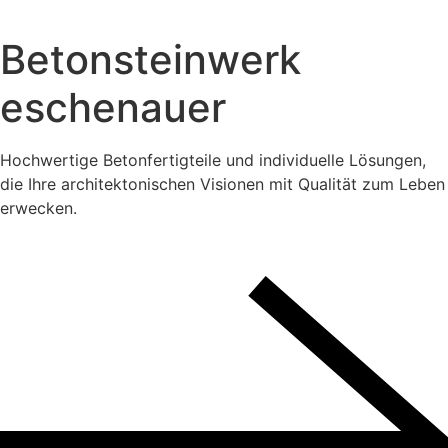
B
e
t
o
n
s
t
e
i
n
w
e
r
k
e
s
c
h
e
n
a
u
e
r
Hochwertige Betonfertigteile und individuelle Lösungen,
die Ihre architektonischen Visionen mit Qualität zum Leben
erwecken.